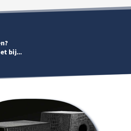
en?
t bij...