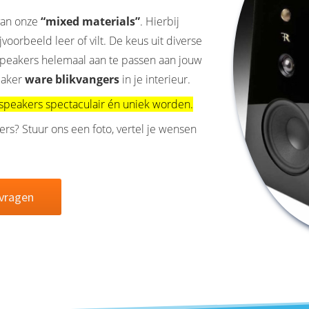
 van onze
“mixed materials”
. Hierbij
oorbeeld leer of vilt. De keus uit diverse
e speakers helemaal aan te passen aan jouw
eaker
ware blikvangers
in je interieur.
 speakers spectaculair én uniek worden.
ers? Stuur ons een foto, vertel je wensen
nvragen