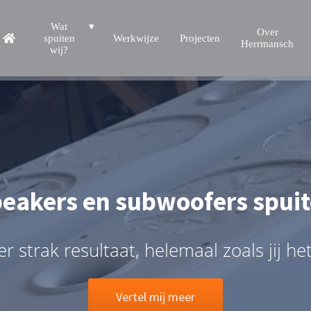
Wat
Over
spuiten
Werkwijze
Projecten
Herrmansch
wij?
eakers en subwoofers spui
r strak resultaat, helemaal zoals jij het
Vertel mij meer