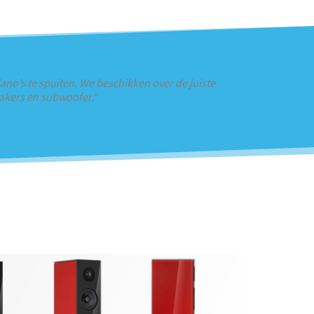
no’s te spuiten. We beschikken over de juiste
eakers en subwoofer."