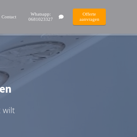
Whatsapp:
Offerte
Contact
0681023327
aanvragen
ten
 wilt