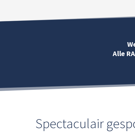
We
Alle RA
Spectaculair gesp