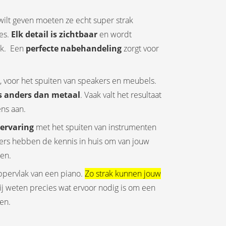
 wilt geven moeten ze echt super strak
ces.
Elk detail is zichtbaar
en wordt
ak. Een
perfecte nabehandeling
zorgt voor
, voor het spuiten van speakers en meubels.
ts anders dan metaal
. Vaak valt het resultaat
ens aan.
ervaring
met het spuiten van instrumenten
ers hebben de kennis in huis om van jouw
en.
ppervlak van een piano.
Zo strak kunnen jouw
j weten precies wat ervoor nodig is om een
gen.