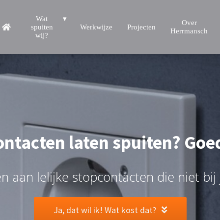
Wat
Over
spuiten
Werkwijze
Projecten
Herrmansch
wij?
ntacten laten spuiten? Goe
 aan lelijke stopcontacten die niet bij
Ja, dat wil ik! Wat kost dat?