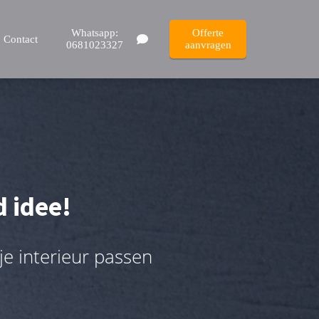
Whatsapp:
Offerte
Contact
0681023327
aanvragen
d idee!
 je interieur passen