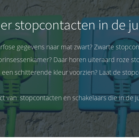
r stopcontacten in de ju
fose gegevens naar mat zwart? Zwarte stopcont
prinsessenkamer? Daar horen uiteraard roze sto
en schitterende kleur voorzien? Laat de stopco
t van stopcontacten en schakelaars die in de ju